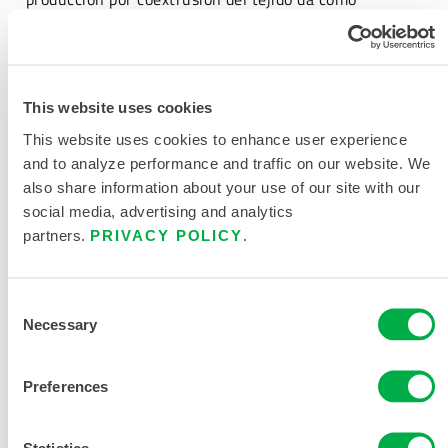
resultado un acabado suave, flexible y silencioso que
se asemeja más a un tejido y no tiene hoyuelos de
unión donde pueda adherirse un producto químico,
como suele ocurrir en muchos tejidos de trajes para
This website uses cookies
productos químicos. Barrera contra agentes
This website uses cookies to enhance user experience
infecciosos: supera las cuatro pruebas de riesgo
and to analyze performance and traffic on our website. We
biológico EN 14126 en las clases más altas. Ha
also share information about your use of our site with our
superado las pruebas de resistencia contra siete
social media, advertising and analytics
agentes de guerra química clave, por lo que es
partners.
PRIVACY POLICY
.
adecuado para aplicaciones militares, antiterroristas y
de defensa civil. Certificado conforme a la norma EN
1149-5 para prendas disipadoras de electricidad
Consent
estática.
Necessary
Selection
Tamaño de la caja
1
Preferences