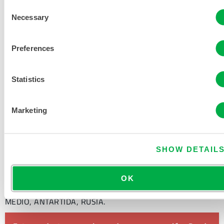
Consent
Necessary
Selection
DOCUMENTACIÓN DEL
PRODUCTO
Preferences
TABLA DE TALLAS DE ROPA
Statistics
QUÍMICA Y DESECHABLE
Marketing
DOCUMENTOS RELACIONADOS
SHOW DETAIL
Disponible en estas regiones de venta: MÉXICO, AMÉRICA
OK
DEL SUR, EUROPA, INDIA, OCEANÍA, ÁFRICA, ORIENTE
MEDIO, ANTÁRTIDA, RUSIA.