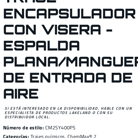
ENCAPSULADOR
CON VISERA -
ESPALDA
PLANA/MANGUE
DE ENTRADA DE
AIRE
SI ESTÁ INTERESADO EN LA DISPONIBILIDAD, HABLE CON UN
ESPECIALISTA DE PRODUCTOS LAKELAND O CON SU
DISTRIBUIDOR LOCAL.
Número de estilo:
CM2SY400PS
Categorías:
Trajes químicos
,
ChemMax® 2