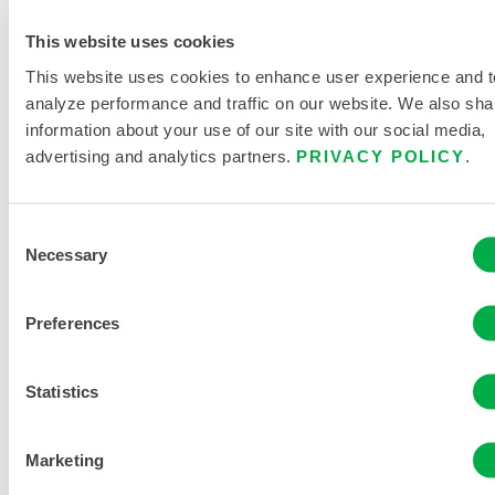
BUSCAR PRODUCTOS
This website uses cookies
QUÍMICOS
This website uses cookies to enhance user experience and t
analyze performance and traffic on our website. We also sha
information about your use of our site with our social media,
DOCUMENTACIÓN DEL
advertising and analytics partners.
PRIVACY POLICY
.
PRODUCTO
Consent
Necessary
TABLA DE TALLAS DE ROPA
Selection
QUÍMICA Y DESECHABLE
Preferences
DOCUMENTOS RELACIONADOS
Statistics
Marketing
Disponible en estas regiones de venta: OCEANÍA.