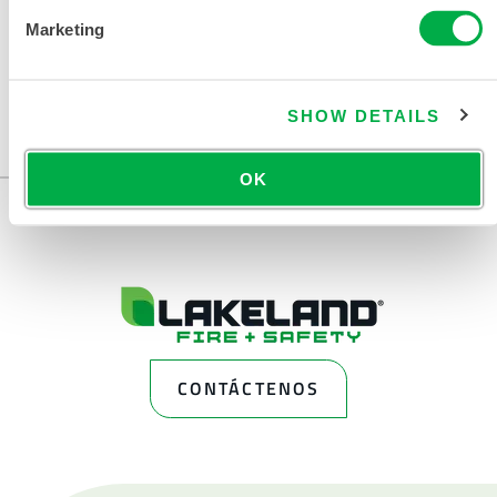
Marketing
Disponible en estas regiones de venta: EE.UU., CANADÁ,
MÉXICO.
SHOW DETAILS
...
OK
CONTÁCTENOS