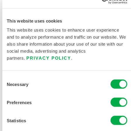
SOLICITAR MÁS INFORMACIÓN
This website uses cookies
This website uses cookies to enhance user experience
and to analyze performance and traffic on our website. We
also share information about your use of our site with our
social media, advertising and analytics
DOCUMENTACIÓN DEL
partners.
PRIVACY POLICY
.
PRODUCTO
CHEMMAX 2 FICHA DE DATOS
Consent
Necessary
Selection
TABLA DE TALLAS DE ROPA
QUÍMICA Y DESECHABLE
Preferences
DOCUMENTOS RELACIONADOS
Statistics