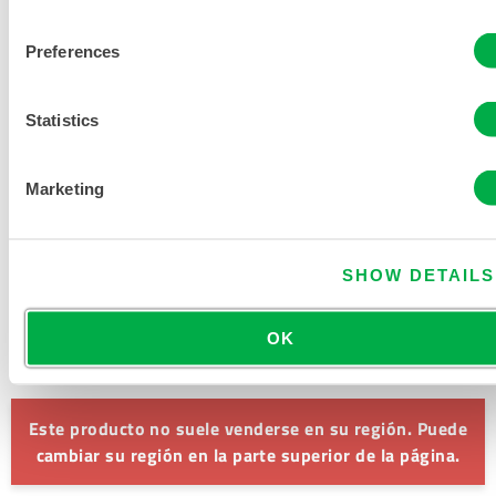
PRODUCTO
Preferences
TABLA DE TALLAS DE ROPA
Statistics
QUÍMICA Y DESECHABLE
DOCUMENTOS RELACIONADOS
Marketing
SHOW DETAILS
Disponible en estas regiones de venta: MÉXICO, AMÉRICA
OK
DEL SUR, EUROPA, INDIA, OCEANÍA, ÁFRICA, ORIENTE
MEDIO, ANTÁRTIDA, RUSIA.
Este producto no suele venderse en su región. Puede
cambiar su región en la parte superior de la página.