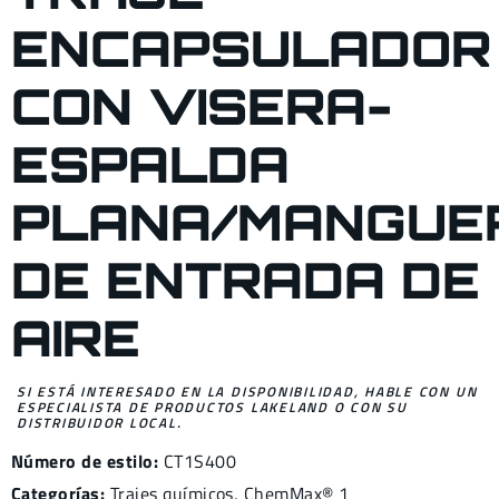
ENCAPSULADOR
CON VISERA-
ESPALDA
PLANA/MANGUE
DE ENTRADA DE
AIRE
SI ESTÁ INTERESADO EN LA DISPONIBILIDAD, HABLE CON UN
ESPECIALISTA DE PRODUCTOS LAKELAND O CON SU
DISTRIBUIDOR LOCAL.
Número de estilo:
CT1S400
Categorías:
Trajes químicos
,
ChemMax® 1