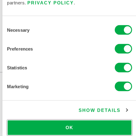
partners.
PRIVACY POLICY
.
DOCUMENTOS RELACIONADOS
Consent
Necessary
Selection
Disponible en estas regiones de venta: EE.UU., CANADÁ,
Preferences
MÉXICO, CHINA, ASIA.
...
Statistics
Marketing
SHOW DETAILS
OK
CONTÁCTENOS