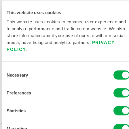
PRODUCTO
This website uses cookies
CHEMMAX 1 FICHA DE DATOS
This website uses cookies to enhance user experience and
to analyze performance and traffic on our website. We also
TABLA DE TALLAS DE ROPA
share information about your use of our site with our social
QUÍMICA Y DESECHABLE
media, advertising and analytics partners.
PRIVACY
POLICY
.
DOCUMENTOS
RELACIONADOS
Consent
Necessary
Selection
Preferences
Disponible en estas regiones de venta: EE.UU.,
CANADÁ, MÉXICO.
Statistics
...
Marketing