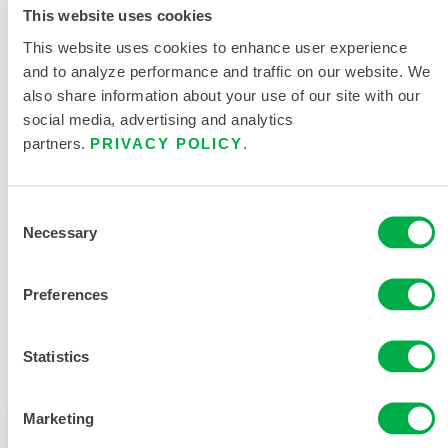
This website uses cookies
DOCUMENTACIÓN DEL
PRODUCTO
This website uses cookies to enhance user experience
and to analyze performance and traffic on our website. We
also share information about your use of our site with our
EQUIPOS DE PROTECCIÓN PARA
social media, advertising and analytics
PRIMEROS INTERVINIENTES
partners.
PRIVACY POLICY
.
911 EQUIPO DE EXTRICACIÓN
TABLA DE TALLAS
Consent
Necessary
Selection
DOCUMENTOS RELACIONADOS
Preferences
Statistics
Disponible en estas regiones de venta: CHINA, ASIA.
Marketing
Este producto no suele venderse en su región. Puede