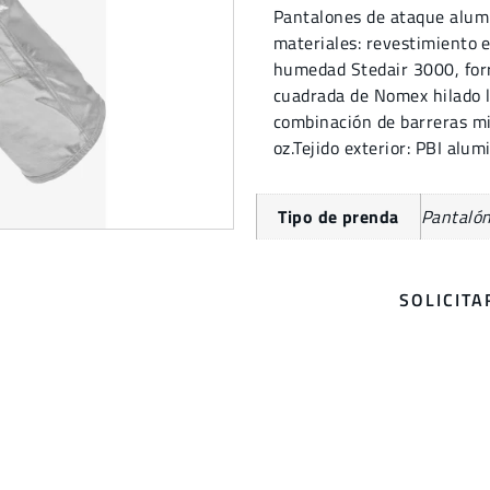
Pantalones de ataque alu
materiales: revestimiento e
humedad Stedair 3000, forr
cuadrada de Nomex hilado
combinación de barreras mi
oz.Tejido exterior: PBI alu
Tipo de prenda
Pantaló
SOLICIT