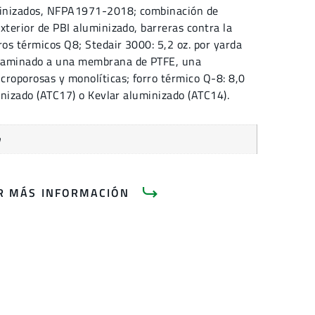
minizados, NFPA1971-2018; combinación de
xterior de PBI aluminizado, barreras contra la
os térmicos Q8; Stedair 3000: 5,2 oz. por yarda
 laminado a una membrana de PTFE, una
croporosas y monolíticas; forro térmico Q-8: 8,0
minizado (ATC17) o Kevlar aluminizado (ATC14).
n
AR MÁS INFORMACIÓN