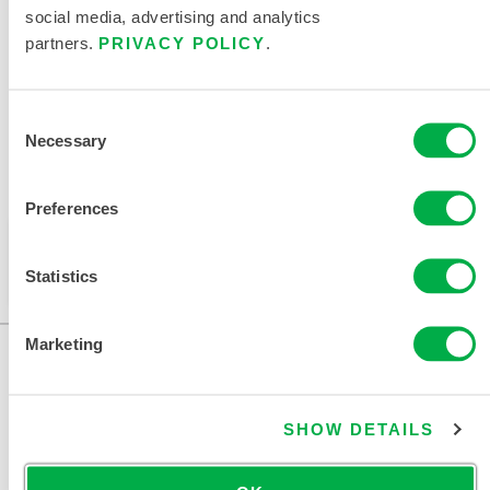
social media, advertising and analytics
partners.
PRIVACY POLICY
.
DOCUMENTOS RELACIONADOS
Consent
Necessary
Selection
Disponible en estas regiones de venta: AMÉRICA DEL SUR.
Preferences
Este producto no suele venderse en su región. Puede
cambiar su región en la parte superior de la página.
Statistics
Marketing
SHOW DETAILS