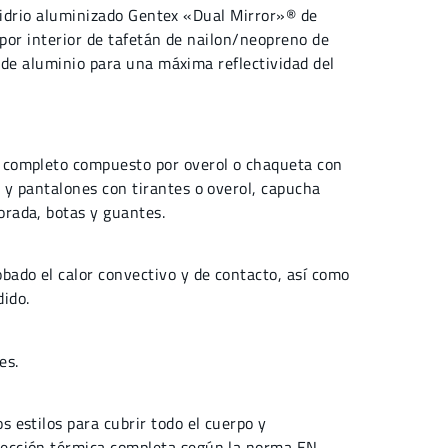
 vidrio aluminizado Gentex «Dual Mirror»® de
por interior de tafetán de nailon/neopreno de
 de aluminio para una máxima reflectividad del
e completo compuesto por overol o chaqueta con
a y pantalones con tirantes o overol, capucha
orada, botas y guantes.
ado el calor convectivo y de contacto, así como
dido.
es.
s estilos para cubrir todo el cuerpo y
tección térmica completa según la norma EN