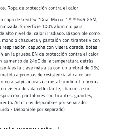
dos
,
Ropa de protección contra el
calor
ola capa de Gentex '"Dual Mirror " ® ® 545 GSM,
luminizada. Superficie 100% aluminio para
de alto nivel del calor irradiado. Disponible como
e: mono o chaqueta y pantalón con tirantes y con
e respiración, capucha con visera dorada, botas
 4 en la prueba EN de protección contra el calor
un aumento de 24oC de la temperatura detrás
lase 4 es la clase más alta con un umbral de 95s).
ometido a pruebas de resistencia al calor por
 como a salpicaduras de metal fundido. La prenda
con visera dorada reflectante, chaqueta sin
espiración, pantalones con tirantes, guantes,
ento. Artículos disponibles por separado.
uido - Disponible por separado)