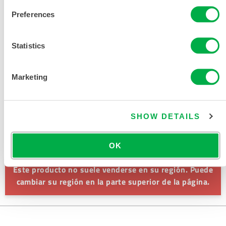
Y ACCESORIOS DE PROTECCIÓN
Preferences
TÉRMICA INDUSTRIAL
TABLA DE TALLAS DE ROPA DE
Statistics
PROTECCIÓN CONTRA EL CALOR
Marketing
DOCUMENTOS RELACIONADOS
SHOW DETAILS
Disponible en estas regiones de venta: CHINA, ASIA.
OK
Este producto no suele venderse en su región. Puede
cambiar su región en la parte superior de la página.