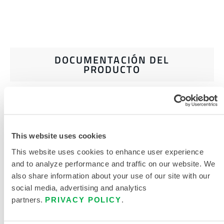
DOCUMENTACIÓN DEL
PRODUCTO
EQUIPOS DE PROTECCIÓN PARA
PRIMEROS INTERVINIENTES
911 EQUIPO DE EXTRICACIÓN
This website uses cookies
TABLA DE TALLAS
This website uses cookies to enhance user experience
DOCUMENTOS RELACIONADOS
and to analyze performance and traffic on our website. We
also share information about your use of our site with our
social media, advertising and analytics
partners.
PRIVACY POLICY
.