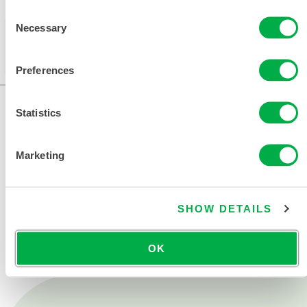
Disponible en estas regiones de venta: INDIA.
Consent
Necessary
Selection
Este producto no suele venderse en su región. Puede
cambiar su región en la parte superior de la página.
Preferences
Statistics
Marketing
SHOW DETAILS
CONTÁCTENOS
OK