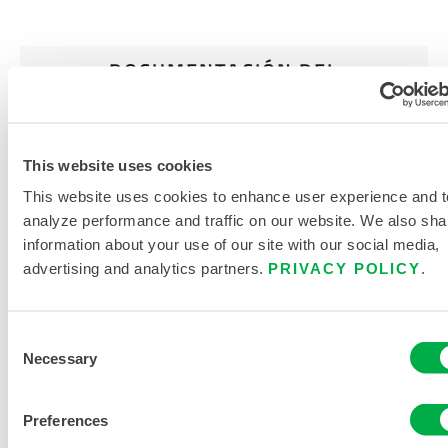
DOCUMENTACIÓN DEL
PRODUCTO
GUÍA DEL COMPRADOR DE ROPA
Y ACCESORIOS DE PROTECCIÓN
This website uses cookies
TÉRMICA INDUSTRIAL
This website uses cookies to enhance user experience and t
analyze performance and traffic on our website. We also sha
TABLA DE TALLAS DE ROPA DE
information about your use of our site with our social media,
PROTECCIÓN CONTRA EL CALOR
advertising and analytics partners.
PRIVACY POLICY
.
DOCUMENTOS RELACIONADOS
Consent
Necessary
Selection
Preferences
Disponible en estas regiones de venta: CHINA, ASIA.