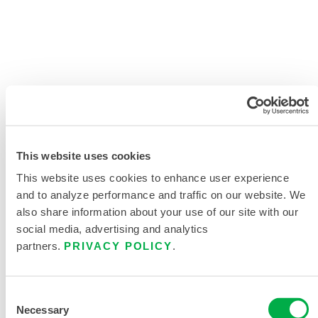
DATOS DE LAS
PRUEBAS QUÍMICAS DE
LA CAPA INTERMEDIA
This website uses cookies
This website uses cookies to enhance user experience
Producto
Número
Concentración
AS
and to analyze performance and traffic on our website. We
químico
CAS
Fase
F7
also share information about your use of our site with our
probado
social media, advertising and analytics
partners.
PRIVACY POLICY
.
Consent
Necessary
Selection