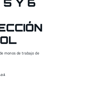
 5 Y 6
ECCIÓN
OL
 de monos de trabajo de
S
ADÁ