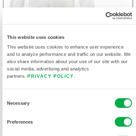
This website uses cookies
This website uses cookies to enhance user experience
and to analyze performance and traffic on our website. We
also share information about your use of our site with our
MICROMAX BATA DE LABORATORIO TS - DOS
social media, advertising and analytics
BOLSILLOS EN LA CADERA Y CIERRE DE
partners.
PRIVACY POLICY
.
CUATRO BOTONES
EMNT101
Consent
Necessary
Selection
Este producto no suele venderse en su región. Puede
cambiar su región en la parte superior de la página.
Preferences
Este producto no suele venderse en su región. Puede