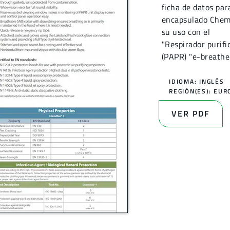
ficha de datos par
encapsulado Chem
su uso con el
"Respirador purifi
(PAPR) "e-breathe
IDIOMA: INGLÉS
REGIÓN(ES):
EUR
VER PDF