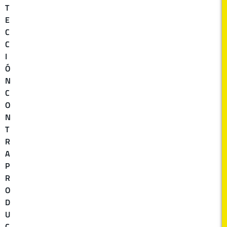
T
E
C
C
I
Ó
N
C
O
N
T
R
A
P
R
O
D
U
C