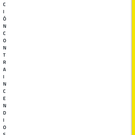
C
I
Ó
N
C
O
N
T
R
A
I
N
C
E
N
D
I
O
S