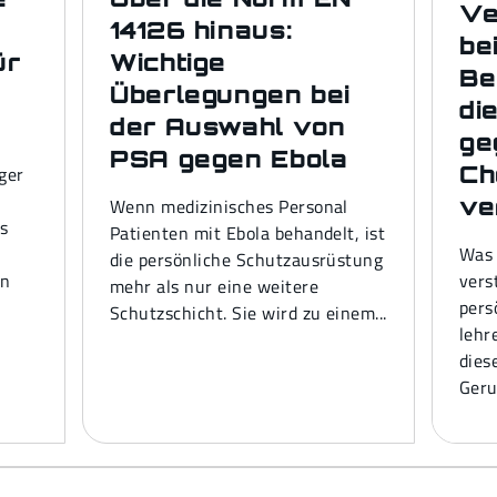
Ve
14126 hinaus:
be
ür
Wichtige
Be
Überlegungen bei
di
der Auswahl von
ge
PSA gegen Ebola
Ch
iger
ve
Wenn medizinisches Personal
ms
Patienten mit Ebola behandelt, ist
Was 
die persönliche Schutzausrüstung
on
vers
mehr als nur eine weitere
pers
Schutzschicht. Sie wird zu einem...
lehr
dies
Geru