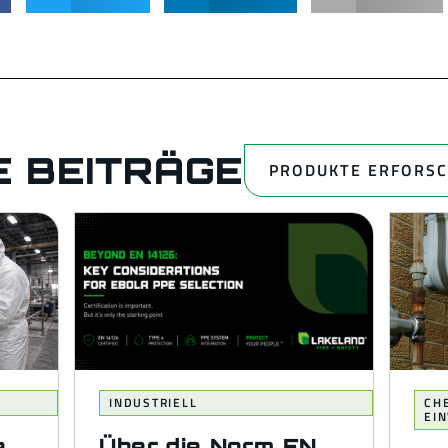
 BEITRÄGE
PRODUKTE ERFORS
INDUSTRIELL
CH
EI
e
Über die Norm EN