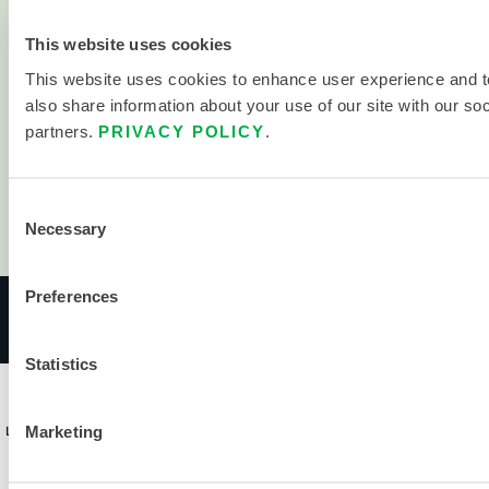
Sterilitätszertifikate
This website uses cookies
Chemische Suche
This website uses cookies to enhance user experience and t
Kontakt
also share information about your use of our site with our so
Kontakt
partners.
PRIVACY POLICY
.
Standorte
Vertriebspartner
Consent
Necessary
Selection
Wo man kaufen kann
© 2026 LAKELAND INC. ALLE RECHTE VORBEHALTEN.
Preferences
Statistics
POLITIKEN
NUTZUNGSBEDINGUNGEN
LAKELAND INDUSTRIES, INC. WIRD AN DER NASDAQ ALS LAKE GE
Marketing