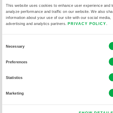
This website uses cookies to enhance user experience and t
analyze performance and traffic on our website. We also sha
CHEMMAX® 4 PLUS TAN COVERALL -
information about your use of our site with our social media,
ATEMSCHUTZMASKE MIT
advertising and analytics partners.
PRIVACY POLICY
.
KAPUZE/STIEFEL/STIEFELKLAPPEN
C4T165T
Consent
Necessary
Dieses Produkt wird normalerweise nicht in Ihrer Region
Selection
verkauft. Sie können Ihre Region oben auf der Seite
ändern.
Preferences
Statistics
Marketing
SHOW DETAIL