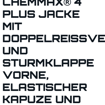
CHEMMAX® 4
PLUS JACKE
MIT
DOPPELREISSVE
ND S
TURMKLAPPE V
ORNE, E
LASTISCHER K
APUZE UND D