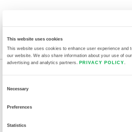
Verfügbar in diesen Verkaufsregionen: SÜDAMERIKA.
Dieses Produkt wird normalerweise nicht in Ihrer
Region verkauft. Sie können Ihre Region oben auf
This website uses cookies
der Seite ändern.
This website uses cookies to enhance user experience and t
our website. We also share information about your use of our 
advertising and analytics partners.
PRIVACY POLICY
.
Consent
Necessary
Selection
Preferences
KONTAKT
Statistics