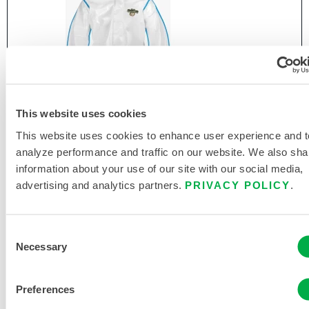
This website uses cookies
This website uses cookies to enhance user experience and t
analyze performance and traffic on our website. We also sha
information about your use of our site with our social media,
advertising and analytics partners.
PRIVACY POLICY
.
CHEMMAX® 2 SCHUTZANZUG MIT
Consent
GEBUNDENER NAHT - KAPUZE, ELASTISCHE
Necessary
Selection
HAND- UND FUSSGELENKE
C2B428
Preferences