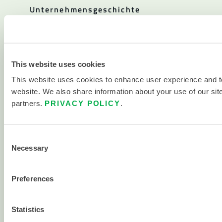
Unternehmensgeschichte
Karriere
Investor Relations
This website uses cookies
Politiken
This website uses cookies to enhance user experience and t
Ressourcen
Blogs und Artikel
website. We also share information about your use of our site
partners.
PRIVACY POLICY
.
Kataloge
Sterilitätszertifikate
Consent
Necessary
Chemische Suche
Selection
Kontakt
Kontakt
Preferences
Standorte
Statistics
Vertriebspartner