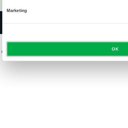
Wo man kaufen kann
Marketing
© 2026 LAKELAND INC. ALLE RECHTE VORBEHALTEN.
POLITIKEN
NUTZUNGSBEDINGUNGEN
OK
LAKELAND INDUSTRIES, INC. WIRD AN DER NASDAQ ALS LAKE GE