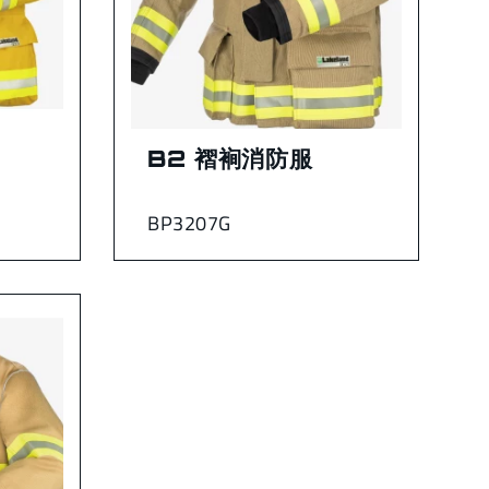
B2 褶裥消防服
BP3207G