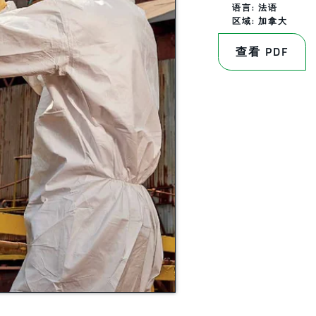
语言: 法语
区域:
加拿大
查看 PDF