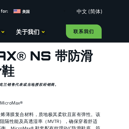
中文 (简体)
美国
关于我们
联系我们
AX® NS 带防滑
滑鞋
克兰销售代表或当地授权经销商。
MicroMax®
微孔聚乙烯薄膜复合材料，质地极其柔软且富有弹性。该
阻隔性能及高透湿率（MVTR），确保穿着舒适
。MicroMax® 鞋套配有纹理PVC防滑鞋底。符