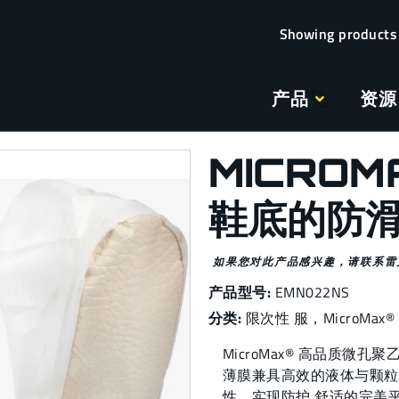
产品
资源
MICROM
鞋底的防
如果您对此产品感兴趣，请联系雷
产品型号:
EMN022NS
分类:
限次性 服
，
MicroMax®
MicroMax® 高品质
薄膜兼具高效的液体与颗粒
性，实现防护 舒适的完美平衡