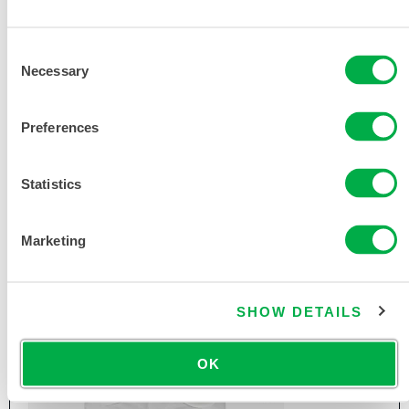
Consent
赛服佳GP标准鞋套
Necessary
Selection
ESGP022
Preferences
Statistics
Marketing
SHOW DETAILS
OK