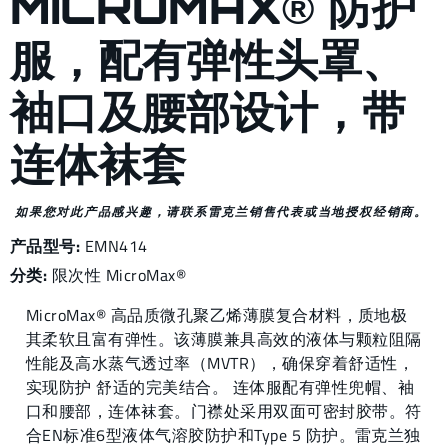
MICROMAX® 防护
服，配有弹性头罩、
袖口及腰部设计，带
连体袜套
如果您对此产品感兴趣，请联系雷克兰销售代表或当地授权经销商。
产品型号:
EMN414
分类:
限次性
MicroMax®
MicroMax® 高品质微孔聚乙烯薄膜复合材料，质地极
其柔软且富有弹性。该薄膜兼具高效的液体与颗粒阻隔
性能及高水蒸气透过率（MVTR），确保穿着舒适性，
实现防护 舒适的完美结合。 连体服配有弹性兜帽、袖
口和腰部，连体袜套。门襟处采用双面可密封胶带。符
合EN标准6型液体气溶胶防护和Type 5 防护。雷克兰独