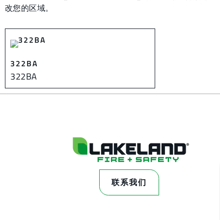
改您的区域。
322BA
322BA
联系我们