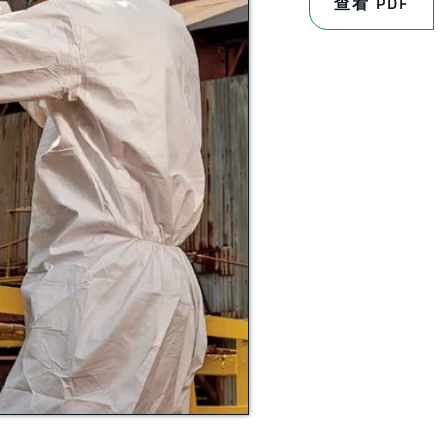
查看 PDF