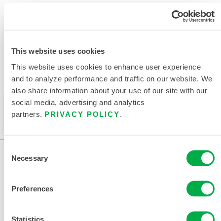
相关文件
This website uses cookies
This website uses cookies to enhance user experience
and to analyze performance and traffic on our website. We
可在以下销售区域购买：中国。
also share information about your use of our site with our
social media, advertising and analytics
此产品通常不在您所在的区域销售。您可以在页面顶部
partners.
PRIVACY POLICY
.
更改您的区域。
Consent
Necessary
Selection
Preferences
Statistics