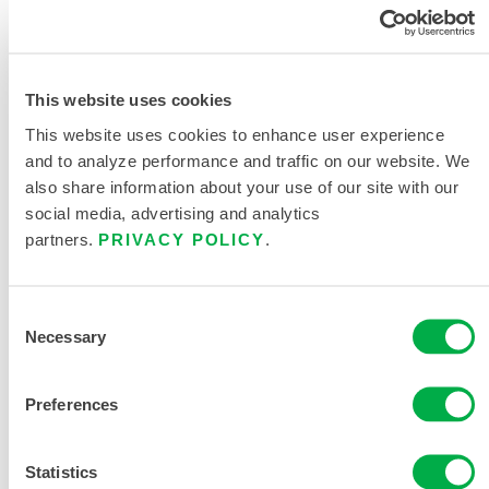
改您的区域。
此产品通常不在您所在的区域销售。您可以在页面顶部更
改您的区域。
This website uses cookies
This website uses cookies to enhance user experience
此产品通常不在您所在的区域销售。您可以在页面顶部更
and to analyze performance and traffic on our website. We
改您的区域。
also share information about your use of our site with our
social media, advertising and analytics
partners.
PRIVACY POLICY
.
Consent
Necessary
Selection
Preferences
Statistics