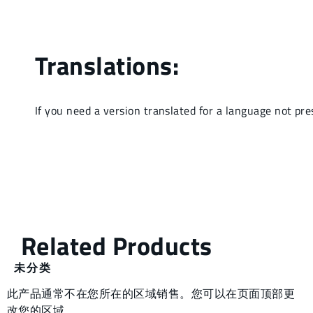
未分类
此产品通常不在您所在的区域销售。您可以在页面顶部更
改您的区域。