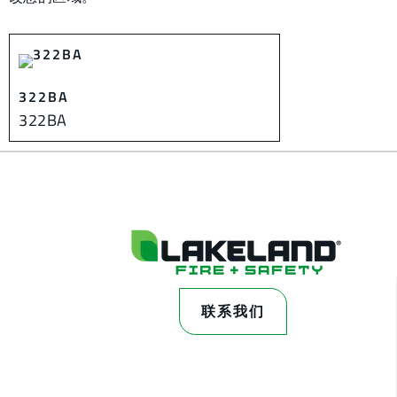
322BA
322BA
联系我们