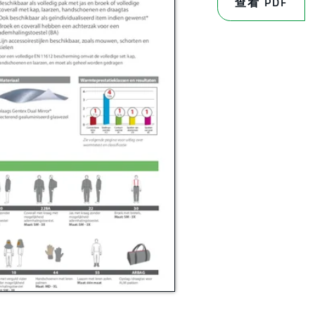
查看 PDF