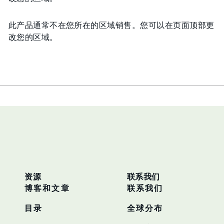
此产品通常不在您所在的区域销售。您可以在页面顶部更
改您的区域。
资源
联系我们
博客和文章
联系我们
目录
全球分布