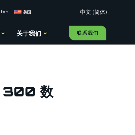
中文 (简体)
美国
关于我们
联系我们
 300 数