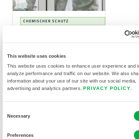
CHEMISCHER SCHUTZ
Zwölf Tipps zur
Gewährleistung des
Schutzes von
Schutzkleidung
This website uses cookies
Bei jeder Pandemie oder
This website uses cookies to enhance user experience and t
potenziellen Pandemie, die
analyze performance and traffic on our website. We also sha
weltweit in den Nachrichten
information about your use of our site with our social media,
auftaucht, sind wir daran
advertising and analytics partners.
PRIVACY POLICY
.
gewöhnt, dass Schutzkleidung
abgebildet wird...
Consent
Necessary
Selection
Preferences