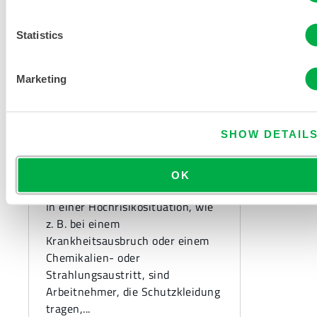
Statistics
Marketing
SHOW DETAIL
CHEMISCHER SCHUTZ
Verbesserung der An-
OK
und Ablegeprozeduren
In einer Hochrisikosituation, wie
z. B. bei einem
Krankheitsausbruch oder einem
Chemikalien- oder
Strahlungsaustritt, sind
Arbeitnehmer, die Schutzkleidung
tragen,...