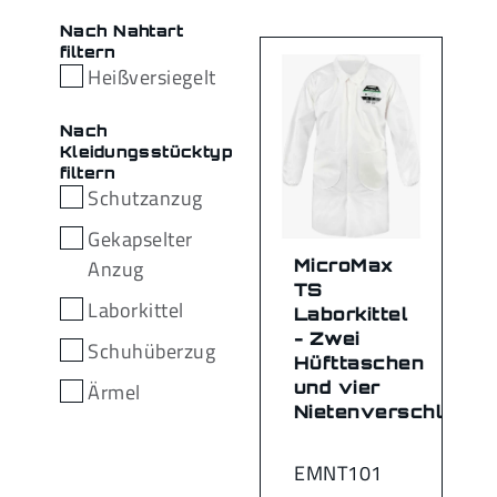
Nach Nahtart
filtern
Heißversiegelt
Nach
Kleidungsstücktyp
filtern
Schutzanzug
Gekapselter
Anzug
MicroMax
TS
Laborkittel
Laborkittel
- Zwei
Schuhüberzug
Hüfttaschen
und vier
Ärmel
Nietenverschlüsse
EMNT101