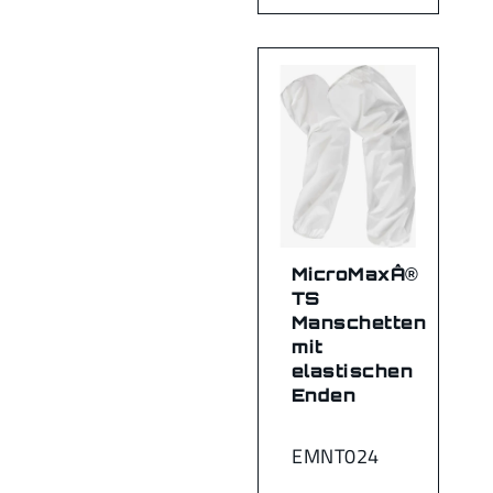
MicroMaxÂ®
TS
Manschetten
mit
elastischen
Enden
EMNT024