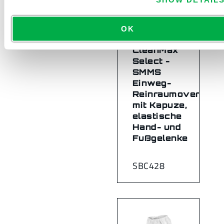
OK
CleanMax
Select -
SMMS
Einweg-
Reinraumoverall
mit Kapuze,
elastische
Hand- und
Fußgelenke
SBC428