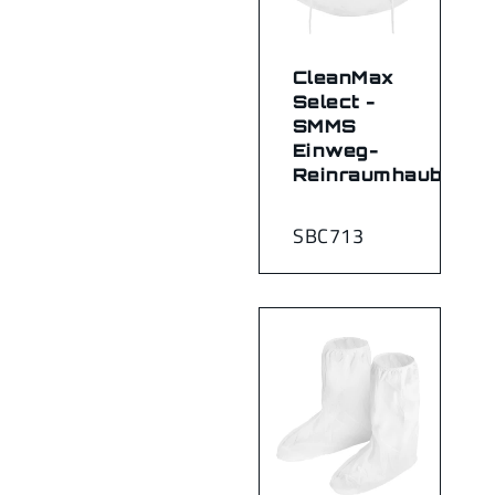
CleanMax
Select -
SMMS
Einweg-
Reinraumhaube
SBC713