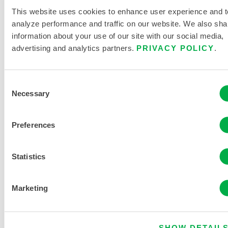
This website uses cookies to enhance user experience and t
CleanMax
analyze performance and traffic on our website. We also sha
Select -
information about your use of our site with our social media,
SMMS
advertising and analytics partners.
PRIVACY POLICY
.
Einweg-
Reinraumoverall
mit
Consent
angesetzter
Necessary
Selection
Kapuze und
Stiefeln
Preferences
SBC414
Statistics
Marketing
SHOW DETAIL