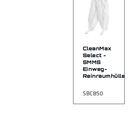
CleanMax
Select -
SMMS
Einweg-
Reinraumhüllen
SBC850