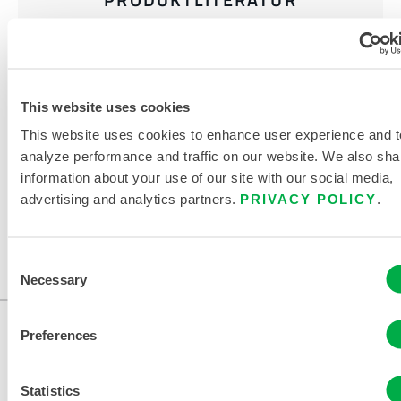
CLEANMAX SELECT EINWEG-
STIEFELABDECKUNGEN
(SBC903) - DATENBLATT
This website uses cookies
VERWANDTE DOKUMENTE
This website uses cookies to enhance user experience and t
analyze performance and traffic on our website. We also sha
information about your use of our site with our social media,
advertising and analytics partners.
PRIVACY POLICY
.
Erhältlich in diesen Vertriebsregionen: KANADA, USA.
Consent
...
Necessary
Selection
Preferences
Statistics