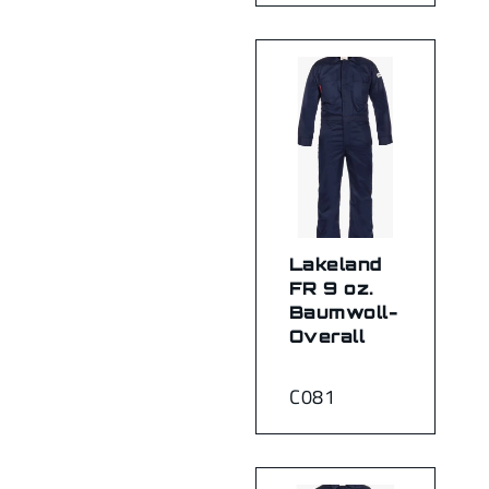
Lakeland
FR 9 oz.
Baumwoll-
Overall
C081