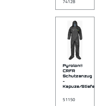
7412B
Pyrolon®
CRFR
Schutzanzug
-
Kapuze/Stiefel
51150