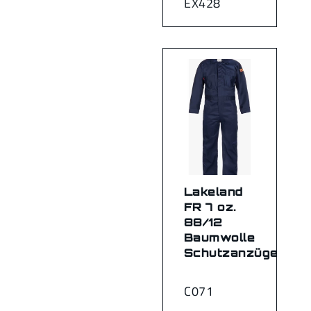
EX428
Lakeland
FR 7 oz.
88/12
Baumwolle
Schutzanzüge
C071