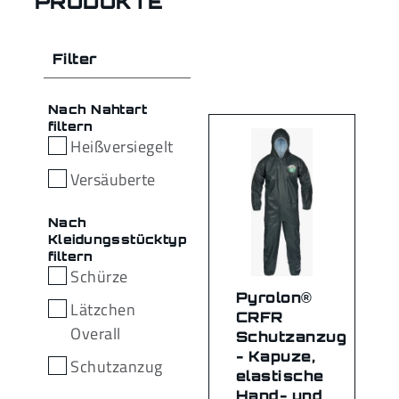
PRODUKTE
Filter
Nach Nahtart
filtern
Heißversiegelt
Versäuberte
Nach
Kleidungsstücktyp
filtern
Schürze
Pyrolon®
Lätzchen
CRFR
Overall
Schutzanzug
- Kapuze,
Schutzanzug
elastische
Hand- und