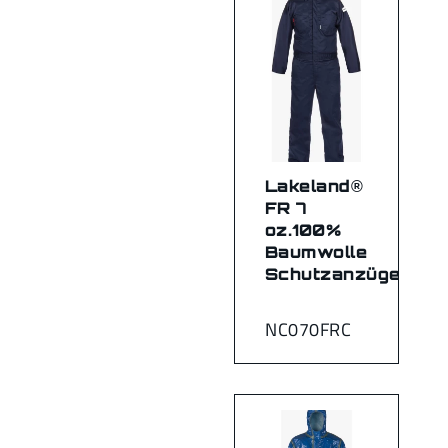
Lakeland®
FR 7
oz.100%
Baumwolle
Schutzanzüge
NC070FRC