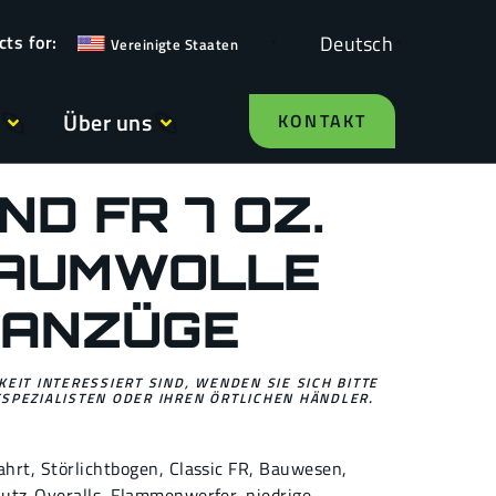
Deutsch
Vereinigte Staaten
Über uns
KONTAKT
D FR 7 OZ.
BAUMWOLLE
ZANZÜGE
EIT INTERESSIERT SIND, WENDEN SIE SICH BITTE
SPEZIALISTEN ODER IHREN ÖRTLICHEN HÄNDLER.
ahrt
,
Störlichtbogen
,
Classic FR
,
Bauwesen
,
utz-Overalls
,
Flammenwerfer
,
niedrige