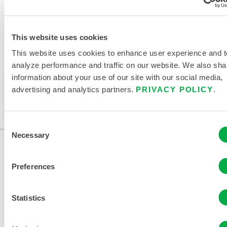
This website uses cookies
This website uses cookies to enhance user experience and t
Verfügbar in diesen Verkaufsregionen: CHINA, ASIEN.
analyze performance and traffic on our website. We also sha
information about your use of our site with our social media,
Dieses Produkt wird normalerweise nicht in Ihrer
advertising and analytics partners.
PRIVACY POLICY
.
Region verkauft. Sie können Ihre Region oben auf
der Seite ändern.
Consent
Necessary
Selection
Preferences
Statistics
KONTAKT