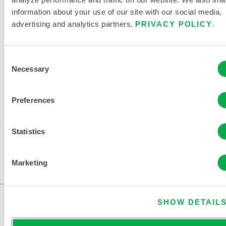
ITZESCHUTZKLEIDUNG
information about your use of our site with our social media,
advertising and analytics partners.
PRIVACY POLICY
.
VERWANDTE DOKUMENTE
Consent
Necessary
Selection
Verfügbar in diesen Verkaufsregionen: EUROPA, INDIEN,
Preferences
AFRIKA, NAHER OSTEN.
Statistics
Dieses Produkt wird normalerweise nicht in Ihrer
Region verkauft. Sie können Ihre Region oben auf
der Seite ändern.
Marketing
SHOW DETAIL