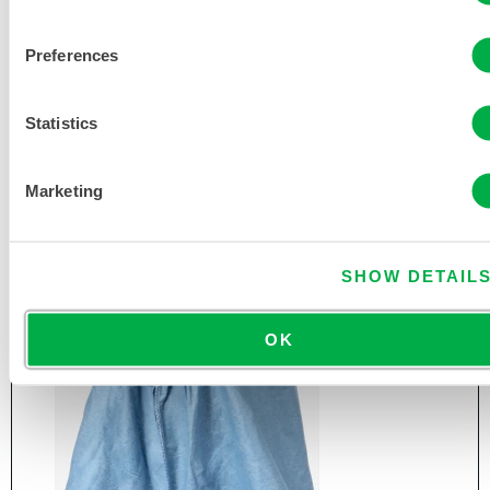
PYROLON® PLUS 2 SCHUTZANZUG -
Preferences
KAPUZE/STIEFEL
7414B
Statistics
Marketing
SHOW DETAIL
OK