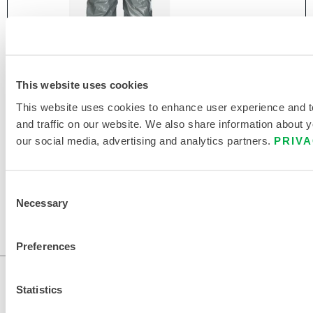
This website uses cookies
This website uses cookies to enhance user experience and 
CHEMMAX® 3 GEKAPSELTER ANZUG -
and traffic on our website. We also share information about yo
EXPANDED BACK/REAR ENTRY
our social media, advertising and analytics partners.
PRIVA
C3T450
Consent
Necessary
Dieses Produkt wird normalerweise nicht in Ihrer Region
Selection
verkauft. Sie können Ihre Region oben auf der Seite
ändern.
Preferences
Statistics