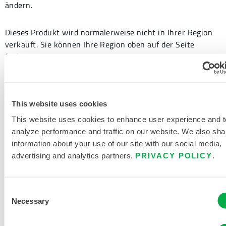
ändern.
Dieses Produkt wird normalerweise nicht in Ihrer Region
verkauft. Sie können Ihre Region oben auf der Seite
ändern.
This website uses cookies
322BA
This website uses cookies to enhance user experience and t
322BA
analyze performance and traffic on our website. We also sha
information about your use of our site with our social media,
advertising and analytics partners.
PRIVACY POLICY
.
Dieses Produkt wird normalerweise nicht in Ihrer Region
verkauft. Sie können Ihre Region oben auf der Seite
ändern.
Consent
Necessary
Selection
Dieses Produkt wird normalerweise nicht in Ihrer Region
verkauft. Sie können Ihre Region oben auf der Seite