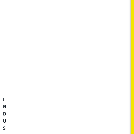
I
N
D
U
S