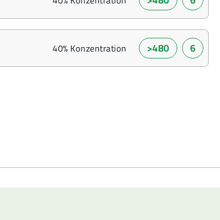
40% Konzentration
>480
6
40% Konzentration