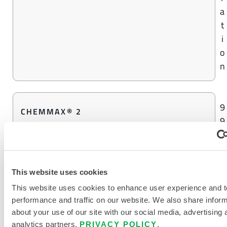
a
t
i
o
n
9
CHEMMAX® 2
9
%
K
o
This website uses cookies
n
z
This website uses cookies to enhance user experience and t
performance and traffic on our website. We also share infor
e
about your use of our site with our social media, advertising 
n
analytics partners.
PRIVACY POLICY
.